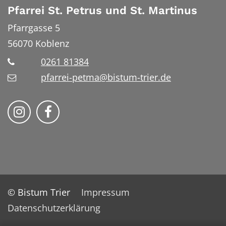
Pfarrei St. Petrus und St. Martinus
Pfarrgasse 5
56070
Koblenz
0261 81384
pfarrei-petma@bistum-trier.de
Bistum Trier auf Instragram
Bistum Trier auf Facebook
© Bistum Trier
Impressum
Datenschutzerklärung