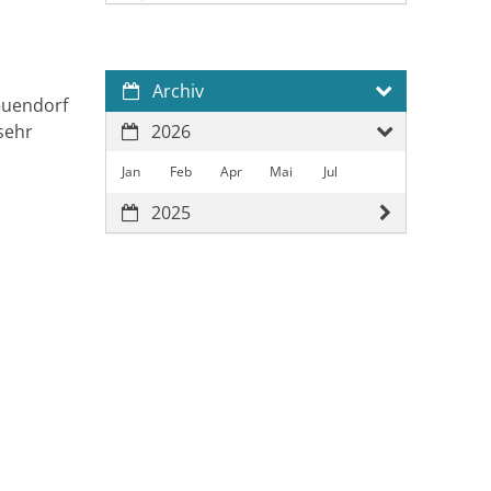
Archiv
euendorf
sehr
2026
Jan
Feb
Apr
Mai
Jul
2025