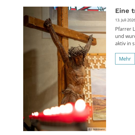
Eine t
13. Juli 202
Pfarrer 
und wurd
aktiv in 
Mehr
© J. Mählmann