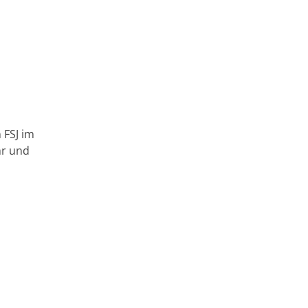
 FSJ im
hr und