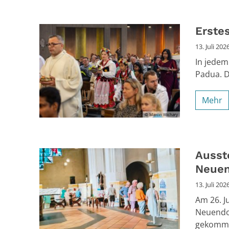
Erstes
13. Juli 202
In jedem
Padua. Di
Mehr
© Marcin Wichary
Ausste
Neuen
13. Juli 202
Am 26. J
Neuendor
gekommen