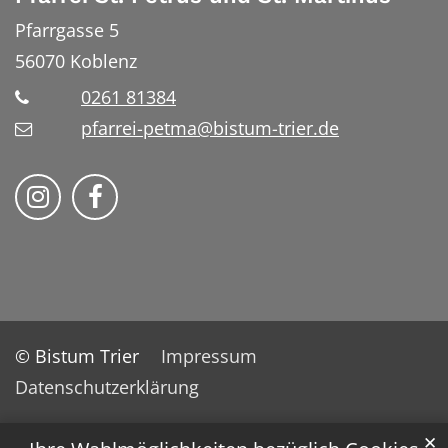
Pfarrgasse 5
56070
Koblenz
0261 81384
pfarrei-petma@bistum-trier.de
Bistum Trier auf Instragram
Bistum Trier auf Facebook
© Bistum Trier
Impressum
Datenschutzerklärung
✕