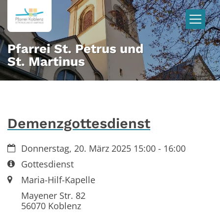
Zum Inhalt springen
Pfarrei St. Petrus und
St. Martinus
Demenzgottesdienst
Datum:
Donnerstag, 20. März 2025 15:00 - 16:00
Art bzw. Nummer:
Gottesdienst
Ort:
Maria-Hilf-Kapelle
Mayener Str. 82
56070
Koblenz